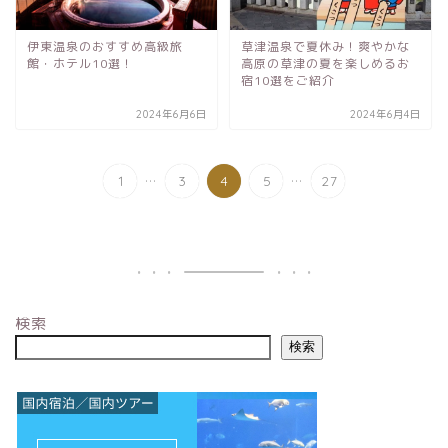
伊東温泉のおすすめ高級旅
草津温泉で夏休み！爽やかな
館・ホテル10選！
高原の草津の夏を楽しめるお
宿10選をご紹介
2024年6月6日
2024年6月4日
...
...
1
3
4
5
27
検索
検索