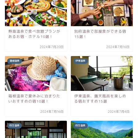
熱海温泉で食べ放題プランが
別府温泉で部屋食ができる宿
あるお宿・ホテル10選！
15選！
2024年7月20日
2024年7月16日
箱根温泉
伊東温泉
箱根温泉で夏休みに泊まりた
伊東温泉、露天風呂を楽しめ
いおすすめの宿10選！
る宿おすすめ15選
2024年7月16日
2024年7月4日
四万温泉
四万温泉