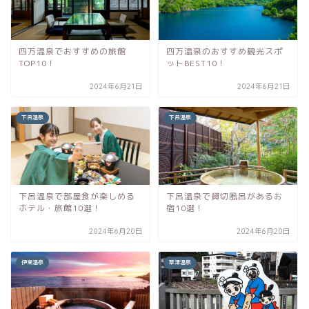
四万温泉でおすすめの旅館
四万温泉のおすすめ観光スポ
TOP10！
ットBEST10！
2024年6月21日
2024年6月21日
下呂温泉
下呂温泉
下呂温泉で部屋食が楽しめる
下呂温泉で貸切風呂があるお
ホテル・旅館10選！
宿10選！
2024年6月20日
2024年6月20日
伊東温泉
草津温泉