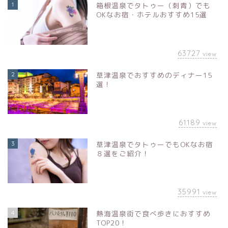
1
箱根温泉でタトゥー（刺青）でも
OKなお宿・ホテルおすすめ15選
63727
view
2
草津温泉でおすすめのディナー15
選！
61189
view
3
草津温泉でタトゥーでもOKなお宿
８選をご紹介！
35991
view
4
熱海温泉街で食べ歩きにおすすめ
TOP20！