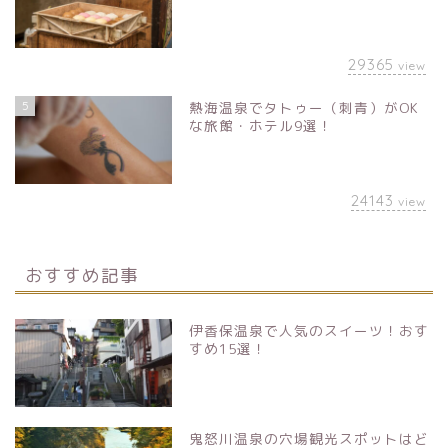
29365
view
5
熱海温泉でタトゥー（刺青）がOK
な旅館・ホテル9選！
24143
view
おすすめ記事
伊香保温泉で人気のスイーツ！おす
すめ15選！
鬼怒川温泉の穴場観光スポットはど