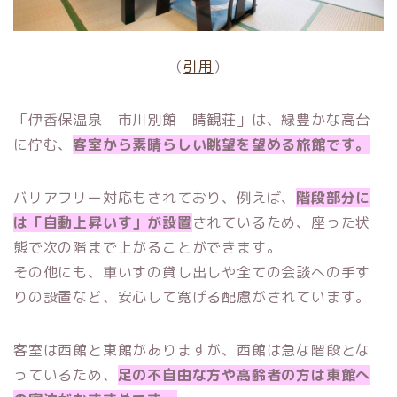
（
引用
）
「伊香保温泉 市川別館 晴観荘」は、緑豊かな高台
に佇む、
客室から素晴らしい眺望を望める旅館です。
バリアフリー対応もされており、例えば、
階段部分に
は「自動上昇いす」が設置
されているため、座った状
態で次の階まで上がることができます。
その他にも、車いすの貸し出しや全ての会談への手す
りの設置など、安心して寛げる配慮がされています。
客室は西館と東館がありますが、西館は急な階段とな
っているため、
足の不自由な方や高齢者の方は東館へ