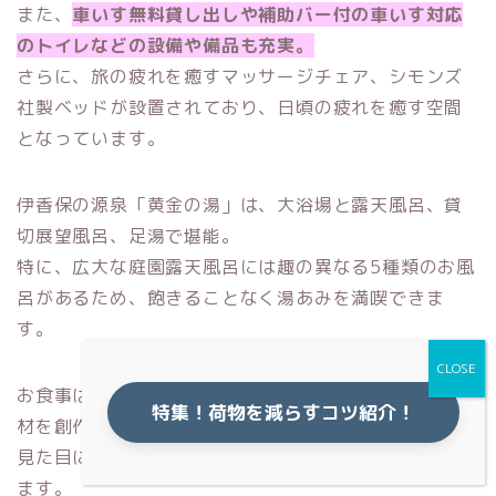
また、
車いす無料貸し出しや補助バー付の車いす対応
のトイレなどの設備や備品も充実。
さらに、旅の疲れを癒すマッサージチェア、シモンズ
社製ベッドが設置されており、日頃の疲れを癒す空間
となっています。
伊香保の源泉「黄金の湯」は、大浴場と露天風呂、貸
切展望風呂、足湯で堪能。
特に、広大な庭園露天風呂には趣の異なる5種類のお風
呂があるため、飽きることなく湯あみを満喫できま
す。
お食事は、全国各地から届けられる四季折々の旬の素
特集！荷物を減らすコツ紹介！
材を創作和会席で堪能。
見た目にも美しいお料理は、目でも楽しむことができ
ます。