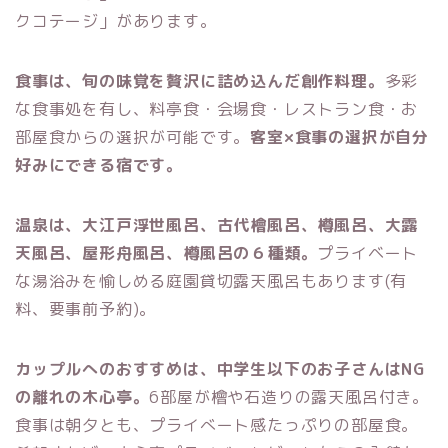
クコテージ」があります。
食事は、旬の味覚を贅沢に詰め込んだ創作料理。
多彩
な食事処を有し、料亭食・会場食・レストラン食・お
部屋食からの選択が可能です。
客室×食事の選択が自分
好みにできる宿です。
温泉は、大江戸浮世風呂、古代檜風呂、樽風呂、大露
天風呂、屋形舟風呂、樽風呂の６種類。
プライベート
な湯浴みを愉しめる庭園貸切露天風呂もあります(有
料、要事前予約)。
カップルへのおすすめは、中学生以下のお子さんはNG
の離れの木心亭。
6部屋が檜や石造りの露天風呂付き。
食事は朝夕とも、プライべート感たっぷりの部屋食。