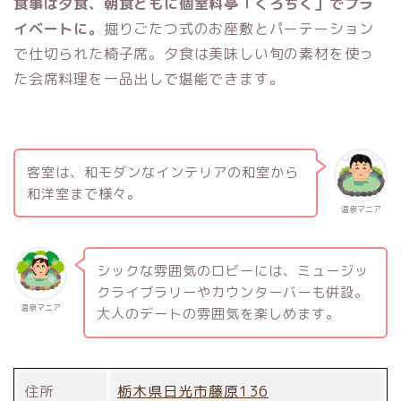
食事は夕食、朝食ともに個室料亭「くろちく」でプラ
イベートに。
掘りごたつ式のお座敷とパーテーション
で仕切られた椅子席。夕食は美味しい旬の素材を使っ
た会席料理を一品出しで堪能できます。
客室は、和モダンなインテリアの和室から
和洋室まで様々
。
温泉マニア
シックな雰囲気のロビーには、ミュージッ
クライブラリーやカウンターバーも併設。
温泉マニア
大人のデートの雰囲気を楽しめます。
住所
栃木県日光市藤原136