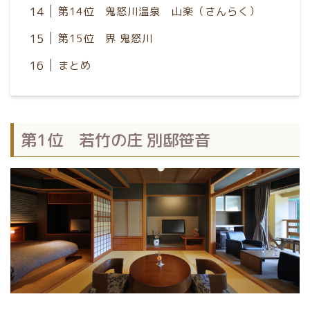
第14位 鬼怒川温泉 山楽（さんらく）
第15位 界 鬼怒川
まとめ
第1位 若竹の庄 別邸笹音