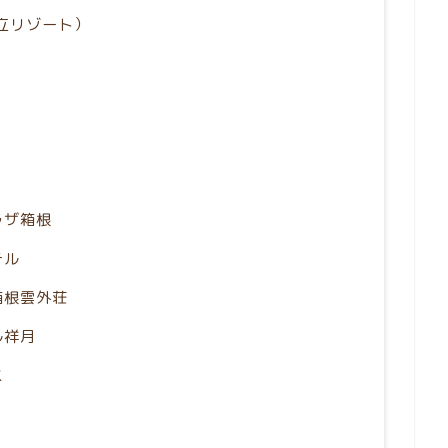
立リゾート）
ラザ箱根
テル
箱根雲外荘
ル祥月
ス