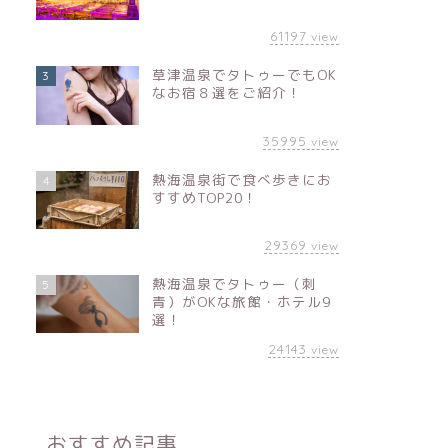
61197
view
草津温泉でタトゥーでもOK
3
なお宿８選をご紹介！
35995
view
熱海温泉街で食べ歩きにお
4
すすめTOP20！
29369
view
熱海温泉でタトゥー（刺
5
青）がOKな旅館・ホテル9
選！
24143
view
おすすめ記事