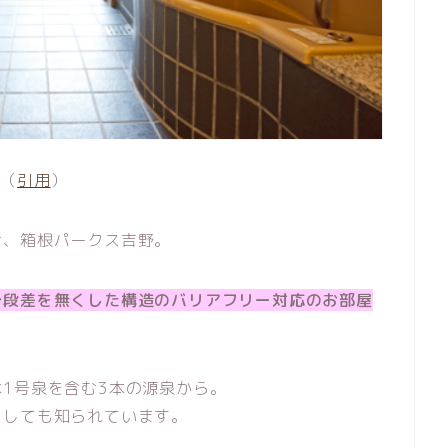
（
引用
）
む、箱根パークス吉野。
で段差を無くした構造のバリアフリー対応のお部屋
1号泉を含む3本の源泉から。
としても知られています。