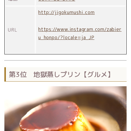
http://jigokumushi.com
https://www.instagram.com/zabier
URL
u_honpo/?locale=ja_JP
第3位 地獄蒸しプリン【グルメ】