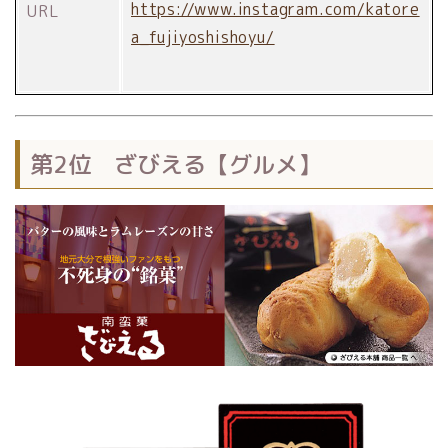
https://www.instagram.com/katore
URL
a_fujiyoshishoyu/
第2位 ざびえる【グルメ】