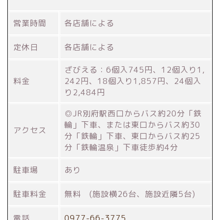
営業時間
各店舗による
定休日
各店舗による
ざびえる：6個入745円、12個入り1,
料金
242円、18個入り1,857円、24個入
り2,484円
◎JR別府駅西口からバス約20分「鉄
輪」下車、または東口からバス約30
アクセス
分「鉄輪」下車、東口からバス約25
分「鉄輪温泉」下車徒歩約4分
駐車場
あり
駐車料金
無料 (施設横26台、施設近隣5台)
電話
0977-66-3775