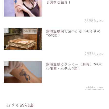
８選をご紹介！
35986
view
4
熱海温泉街で食べ歩きにおすすめ
TOP20！
29364
view
5
熱海温泉でタトゥー（刺青）がOK
な旅館・ホテル9選！
24142
view
おすすめ記事