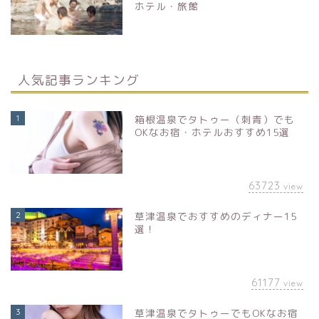
ホテル・旅館
人気記事ランキング
1
箱根温泉でタトゥー（刺青）でも
OKなお宿・ホテルおすすめ15選
63723
view
2
草津温泉でおすすめのディナー15
選！
61177
view
3
草津温泉でタトゥーでもOKなお宿